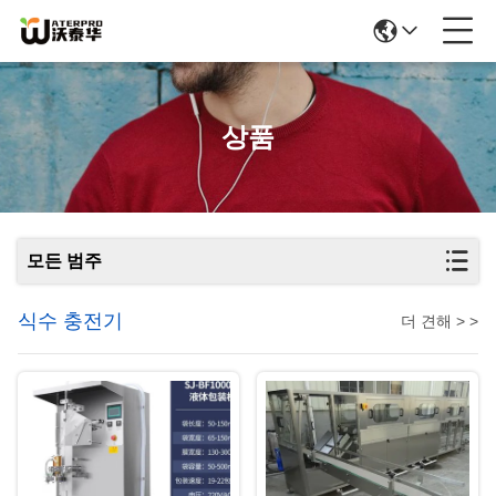
상품
모든 범주
식수 충전기
더 견해 > >