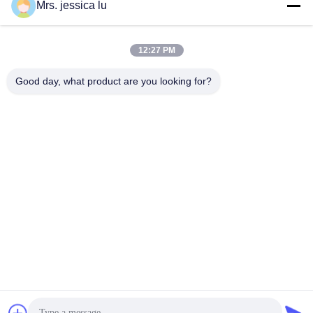
Mrs. jessica lu
소셜 미디어
12:27 PM
빠른 연락
Good day, what product are you looking for?
전화
86-180-3801-1935
이메일
waterpro666@outlook.com
주소
ROOM811 TIANJI 건물, TIANAN 사이버 공원,
CHEGONGMIAO, FUTIAN 센즈헨 중국
개인정보 보호 정책
|
사이트맵
중국 좋은 품질 식수 충전기 공급자. 저작권 2023-2026 Shenzhen