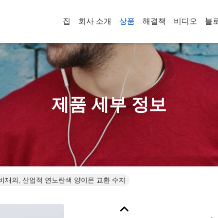
집
회사 소개
상품
해결책
비디오
블
제품 세부 정보
 소비재의, 산업적 연노란색 양이온 교환 수지