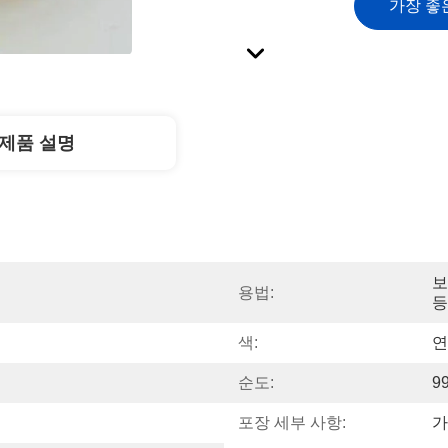
가장 좋
제품 설명
보
용법:
등
색:
연
순도:
9
포장 세부 사항:
가