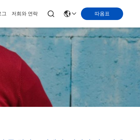
따옴표
로그
저희와 연락