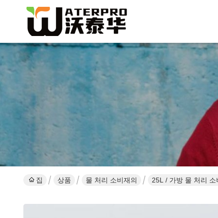
집
상품
물 처리 소비재의
25L / 가방 물 처리