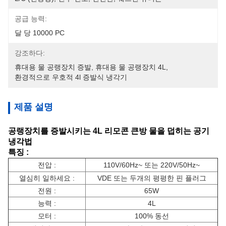
공급 능력:
달 당 10000 PC
강조하다:
휴대용 물 공랭장치 증발
, 
휴대용 물 공랭장치 4L
, 
환경적으로 우호적 4l 증발식 냉각기
제품 설명
공랭장치를 증발시키는 4L 리모콘 큰방 물을 덥히는 공기
냉각법
특징 :
전압 :
110V/60Hz~ 또는 220V/50Hz~
열심히 일하세요 :
VDE 또는 두개의 평평한 핀 플러그
전원 :
65W
능력 :
4L
모터 :
100% 동선