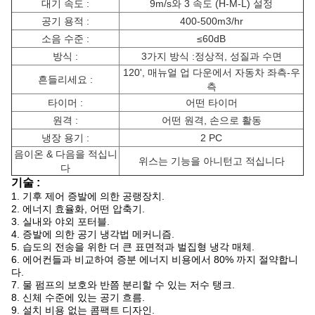
대기 속도 :
9m/s와 3 속도 (H-M-L) 설정
공기 용적 :
400-500m3/hr
소음 수준 :
≤60dB
방식 :
3가지 방식 :정상적, 성질과 수면
120', 매뉴얼 업 다운에서 자동차 좌측-우
흔들리세요 :
측
타이머 :
어떤 타이머
원격 :
어떤 원격, 손으로 활동
냉장 용기 :
2 PC
음이온 & 다음을 적십니
위스는 기능을 아니턴고 적십니다
다
기술 :
1. 기후 제어 증발에 의한 공랭장치.
2. 에너지 효율화, 어떤 압축기.
3. 실내와 야외 포터블.
4. 증발에 의한 공기 냉각법 메커니즘.
5. 습도의 전송을 위한 더 큰 표면적과 벌집형 냉각 매체.
6. 에어컨들과 비교하여 증분 에너지 비용에서 80% 까지 절약합니
다.
7. 물 펌프의 보호와 반쯤 분리할 수 있는 저수 탱크.
8. 신체 수준에 있는 공기 흐름.
9. 설치 비용 없는 콤팩트 디자인.