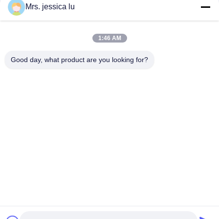
Mrs. jessica lu
소셜 미디어
1:46 AM
빠른 연락
Good day, what product are you looking for?
전화
86-180-3801-1935
이메일
waterpro666@outlook.com
주소
ROOM811 TIANJI 건물, TIANAN 사이버 공원,
CHEGONGMIAO, FUTIAN 센즈헨 중국
개인정보 보호 정책
|
사이트맵
중국 좋은 품질 식수 충전기 공급자. 저작권 2023-2026 Shenzhen