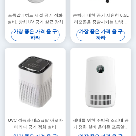
포름알데히드 제설 공기 정화
큰방에 대한 공기 시원한 8.5L
설비, 방향 UV 공기 살균 장치
리모콘을 증발시키는 난방을
냉각시키는 공기
가장 좋은 가격 을 구
가장 좋은 가격 을 구
하라
하라
UVC 성능과 데스크탑 아로마
세대를 위한 주방용 조리대 공
테라피 공기 정화 설비
기 정화 설비 음이온 포름알데
히드 제설