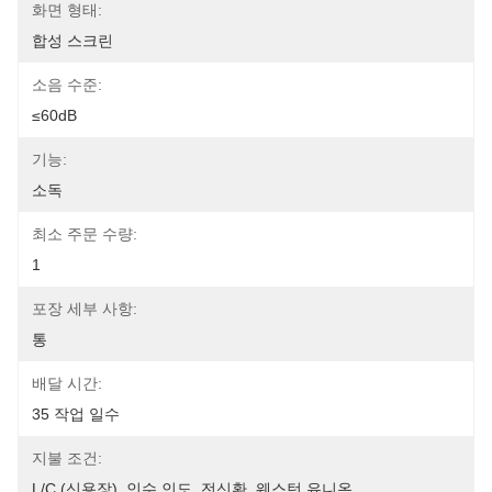
화면 형태:
합성 스크린
소음 수준:
≤60dB
기능:
소독
최소 주문 수량:
1
포장 세부 사항:
통
배달 시간:
35 작업 일수
지불 조건:
L/C (신용장), 인수 인도, 전신환, 웨스턴 유니온