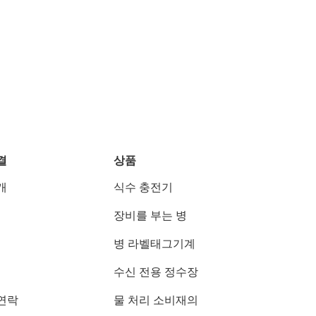
결
상품
개
식수 충전기
장비를 부는 병
병 라벨태그기계
수신 전용 정수장
연락
물 처리 소비재의