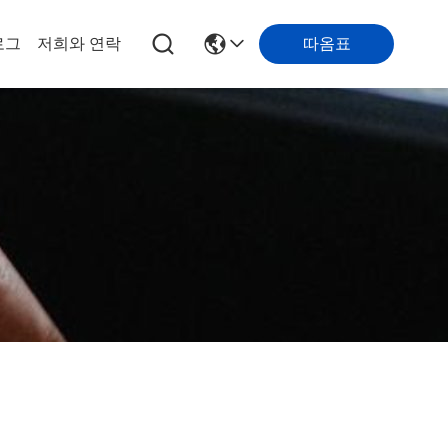
따옴표
로그
저희와 연락