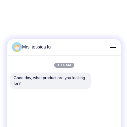
Mrs. jessica lu
빠른 연락
1:14 AM
전화
Good day, what product are you looking 
for?
86-180-3801-1935
이메일
waterpro666@outlook.com
주소
ROOM811 TIANJI 건물, TIANAN 사이버 공원,
CHEGONGMIAO, FUTIAN 센즈헨 중국