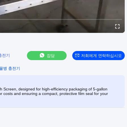
충전기
잡담
저희에게 연락하십시오
 물병 충전기
 Screen, designed for high-efficiency packaging of 5-gallon
r costs and ensuring a compact, protective film seal for your